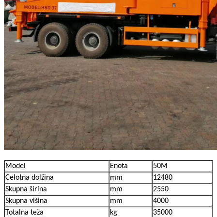
Model
Enota
50M
Celotna dolžina
mm
12480
Skupna širina
mm
2550
Skupna višina
mm
4000
Totalna teža
kg
35000