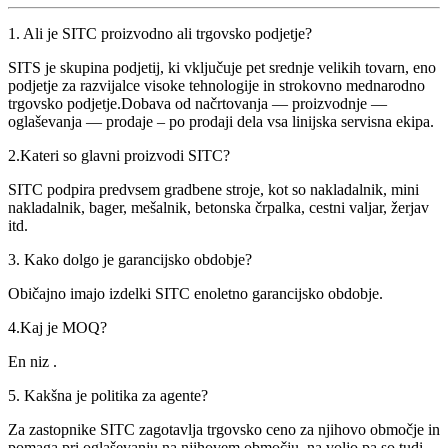
1. Ali je SITC proizvodno ali trgovsko podjetje?
SITS je skupina podjetij, ki vključuje pet srednje velikih tovarn, eno
podjetje za razvijalce visoke tehnologije in strokovno mednarodno
trgovsko podjetje.Dobava od načrtovanja — proizvodnje —
oglaševanja — prodaje – po prodaji dela vsa linijska servisna ekipa.
2.Kateri so glavni proizvodi SITC?
SITC podpira predvsem gradbene stroje, kot so nakladalnik, mini
nakladalnik, bager, mešalnik, betonska črpalka, cestni valjar, žerjav
itd.
3. Kako dolgo je garancijsko obdobje?
Običajno imajo izdelki SITC enoletno garancijsko obdobje.
4.Kaj je MOQ?
En niz .
5. Kakšna je politika za agente?
Za zastopnike SITC zagotavlja trgovsko ceno za njihovo območje in
pomaga pri oglaševanju na njihovem območju, na voljo pa so tudi