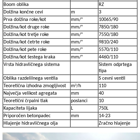
Boom oblika
RZ
Dolžina končne cevi
m
3
°
Prva dolžina roke/kot
mm/
10065/90
°
Dolžina/kot druge roke
mm/
7850/180
°
Dolžina/kot tretje roke
mm/
7550/180
°
Dolžina/kot četrte roke
mm/
9810/240
°
Dolžina/kot pete roke
mm/
5570/110
°
Dolžina/kot šestega kraka
mm/
4460/110
Vrsta hidravličnega sistema
Sistem odprtega
tipa
Oblika razdelilnega ventila
S cevni ventil
³
Teoretična izhodna zmogljivost
m
/h
110
Največja velikost agregata
mm
40
Teoretični črpalni tlak
poslanci
10
Kapaciteta lijaka
L
750L
Priporočen beton
padec
mm
14-23
Hlajenje hidravličnega olja
Zračno hlajenje