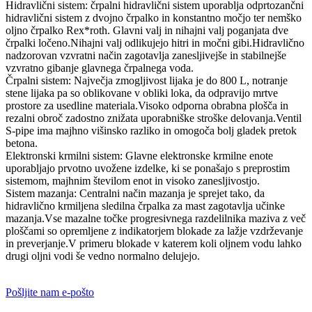
Hidravlični sistem: črpalni hidravlični sistem uporablja odprtozančni
hidravlični sistem z dvojno črpalko in konstantno močjo ter nemško
oljno črpalko Rex*roth. Glavni valj in nihajni valj poganjata dve
črpalki ločeno.Nihajni valj odlikujejo hitri in močni gibi.Hidravlično
nadzorovan vzvratni način zagotavlja zanesljivejše in stabilnejše
vzvratno gibanje glavnega črpalnega voda.
Črpalni sistem: Največja zmogljivost lijaka je do 800 L, notranje
stene lijaka pa so oblikovane v obliki loka, da odpravijo mrtve
prostore za usedline materiala.Visoko odporna obrabna plošča in
rezalni obroč zadostno znižata uporabniške stroške delovanja.Ventil
S-pipe ima majhno višinsko razliko in omogoča bolj gladek pretok
betona.
Elektronski krmilni sistem: Glavne elektronske krmilne enote
uporabljajo prvotno uvožene izdelke, ki se ponašajo s preprostim
sistemom, majhnim številom enot in visoko zanesljivostjo.
Sistem mazanja: Centralni način mazanja je sprejet tako, da
hidravlično krmiljena sledilna črpalka za mast zagotavlja učinke
mazanja.Vse mazalne točke progresivnega razdelilnika maziva z več
ploščami so opremljene z indikatorjem blokade za lažje vzdrževanje
in preverjanje.V primeru blokade v katerem koli oljnem vodu lahko
drugi oljni vodi še vedno normalno delujejo.
Pošljite nam e-pošto