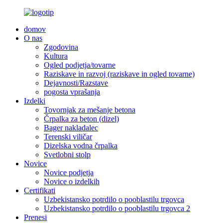
domov
O nas
Zgodovina
Kultura
Ogled podjetja/tovarne
Raziskave in razvoj (raziskave in ogled tovarne)
Dejavnosti/Razstave
pogosta vprašanja
Izdelki
Tovornjak za mešanje betona
Črpalka za beton (dizel)
Bager nakladalec
Terenski viličar
Dizelska vodna črpalka
Svetlobni stolp
Novice
Novice podjetja
Novice o izdelkih
Certifikati
Uzbekistansko potrdilo o pooblastilu trgovca
Uzbekistansko potrdilo o pooblastilu trgovca 2
Prenesi