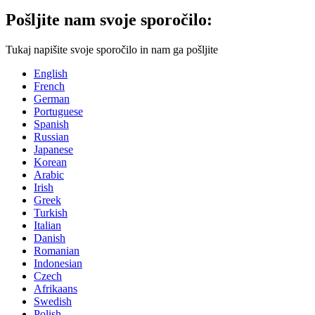
Pošljite nam svoje sporočilo:
Tukaj napišite svoje sporočilo in nam ga pošljite
English
French
German
Portuguese
Spanish
Russian
Japanese
Korean
Arabic
Irish
Greek
Turkish
Italian
Danish
Romanian
Indonesian
Czech
Afrikaans
Swedish
Polish