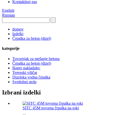
Kontaktiraj nas
English
Russian
domov
Izdelki
Črpalka za beton (dizel)
kategorije
Tovornjak za mešanje betona
Črpalka za beton (dizel)
Bager nakladalec
Terenski viličar
Dizelska vodna črpalka
Svetlobni stolp
Izbrani izdelki
SITC 45M tovorna črpalka na roki